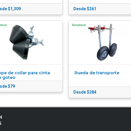
sde $1,309
Desde $261
pe de collar para cinta
Rueda de transporte
e goteo
sde $79
Desde $284
N
S