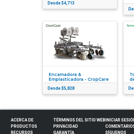
Desde $4,713
De
Encamadora &
To
Emplasticadora - CropCare
d
Desde $5,828
De
ACERCA DE
TÉRMINOS DEL SITIO WEB
INICIAR SESIÓ
PRODUCTOS
PRIVACIDAD
COMENTARIO
RECURSOS
GARANTÍA
SÍGUENOS