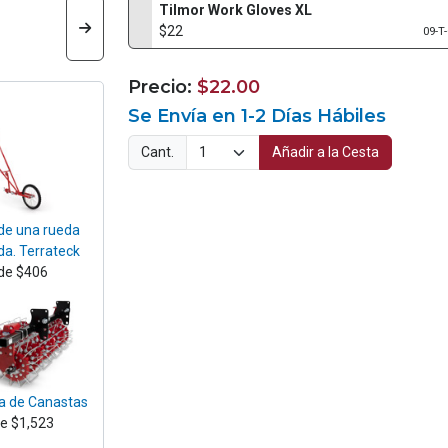
Tilmor Work Gloves XL
$22
09-T
Precio:
$22.00
Se Envía en 1-2 Días Hábiles
Cant.
Añadir a la Cesta
 de una rueda
da. Terrateck
de $406
ra de Canastas
e $1,523