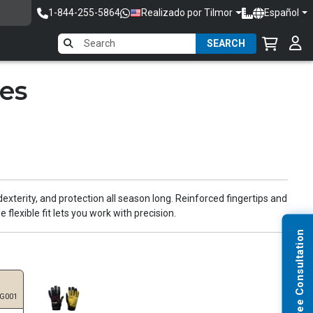
1-844-255-5864
Realizado por Tilmor
Español
SEARCH
es
exterity, and protection all season long. Reinforced fingertips and
flexible fit lets you work with precision.
Request Free Consultation
-G001