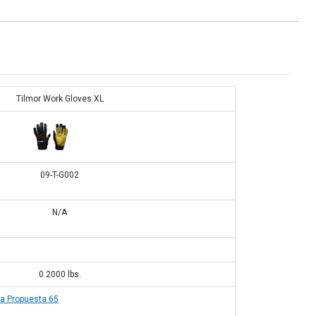
Tilmor Work Gloves XL
09-T-G002
N/A
0.2000
lbs.
la Propuesta 65