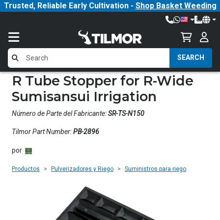
Trusted, Reliable Early Cultivation -
Shop Basket Weeding
SEARCH
R Tube Stopper for R-Wide
Sumisansui Irrigation
Número de Parte del Fabricante:
SR-TS-N150
Tilmor Part Number:
PB-2896
por
Productos
Pulverizadores y Riego
Suministros para riego