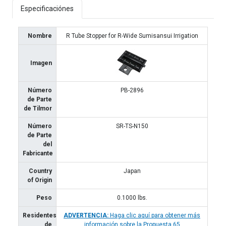
Especificaciónes
Nombre
R Tube Stopper for R-Wide Sumisansui Irrigation
Imagen
Número
PB-2896
de Parte
de Tilmor
Número
SR-TS-N150
de Parte
del
Fabricante
Country
Japan
of Origin
Peso
0.1000
lbs.
Residentes
ADVERTENCIA:
Haga clic aquí para obtener más
de
información sobre la Propuesta 65